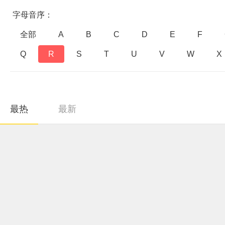
字母音序：
全部
A
B
C
D
E
F
Q
R
S
T
U
V
W
X
最热
最新