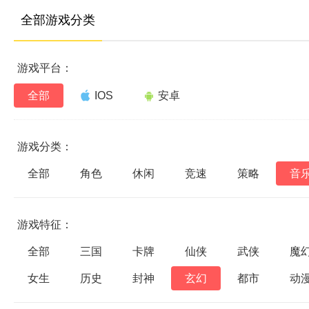
全部游戏分类
游戏平台：
全部
IOS
安卓
游戏分类：
全部
角色
休闲
竞速
策略
音
游戏特征：
全部
三国
卡牌
仙侠
武侠
魔
女生
历史
封神
玄幻
都市
动