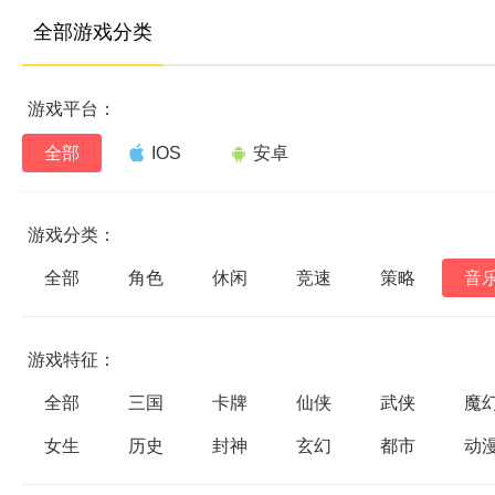
全部游戏分类
游戏平台：
全部
IOS
安卓
游戏分类：
全部
角色
休闲
竞速
策略
音
游戏特征：
全部
三国
卡牌
仙侠
武侠
魔
女生
历史
封神
玄幻
都市
动