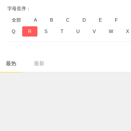
字母音序：
全部
A
B
C
D
E
F
Q
R
S
T
U
V
W
X
最热
最新