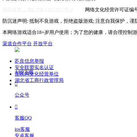
网站备案：鄂ICP备13017657号-2
网络文化经营许可证编号:鄂
防沉迷声明: 抵制不良游戏，拒绝盗版游戏; 注意自我保护，谨
本网络游戏适合18+岁用户使用；为了您的健康，请合理控制
渠道合作平台
开放平台
不良信息举报

安全联盟实名认证
APP下载
互联网文化经营单位
湖北省工商行政管理局

公众号

客服QQ
ios客服
安卓客服