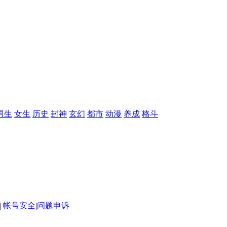
男生
女生
历史
封神
玄幻
都市
动漫
养成
格斗
|
帐号安全
|
问题申诉
NDER FUN (HK) LIMITED