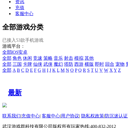
资讯
充值
客服中心
全部游戏分类
已接入
53
款手机游戏
游戏平台：
全部
IOS
安卓
全部
角色
休闲
竞速
策略
音乐
射击
模拟
其他
全部
三国
卡牌
仙侠
武侠
魔幻
塔防
西游
横版
即时
回合
宠物
全部
A
B
C
D
E
F
G
H
I
J
K
L
M
N
O
P
Q
R
S
T
U
V
W
X
Y
Z
最新
联系我们
|
充值中心
|
客服中心
|
用户协议
|
隐私权政策
|
防沉迷认证
武汉游戏群科技有限公司版权所有
玩家热线:400-832-2012
WO