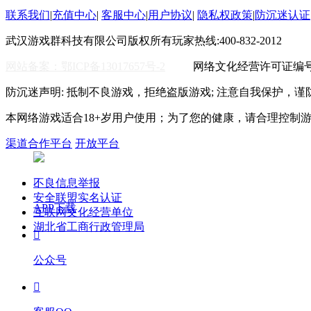
联系我们
|
充值中心
|
客服中心
|
用户协议
|
隐私权政策
|
防沉迷认证
武汉游戏群科技有限公司版权所有
玩家热线:400-832-2012
WO
网站备案：鄂ICP备13017657号-2
网络文化经营许可证编号:鄂
防沉迷声明: 抵制不良游戏，拒绝盗版游戏; 注意自我保护，谨
本网络游戏适合18+岁用户使用；为了您的健康，请合理控制
渠道合作平台
开放平台
不良信息举报

安全联盟实名认证
APP下载
互联网文化经营单位
湖北省工商行政管理局

公众号
