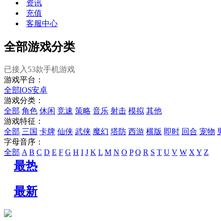
资讯
充值
客服中心
全部游戏分类
已接入
53
款手机游戏
游戏平台：
全部
IOS
安卓
游戏分类：
全部
角色
休闲
竞速
策略
音乐
射击
模拟
其他
游戏特征：
全部
三国
卡牌
仙侠
武侠
魔幻
塔防
西游
横版
即时
回合
宠物
字母音序：
全部
A
B
C
D
E
F
G
H
I
J
K
L
M
N
O
P
Q
R
S
T
U
V
W
X
Y
Z
最热
最新