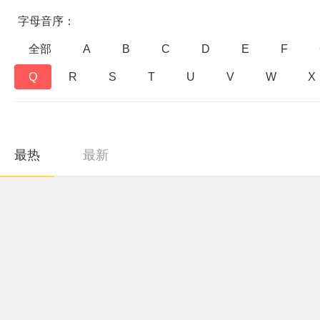
字母音序：
全部
A
B
C
D
E
F
Q
R
S
T
U
V
W
X
最热
最新