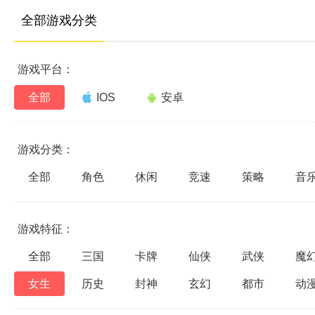
全部游戏分类
游戏平台：
全部
IOS
安卓
游戏分类：
全部
角色
休闲
竞速
策略
音
游戏特征：
全部
三国
卡牌
仙侠
武侠
魔
女生
历史
封神
玄幻
都市
动