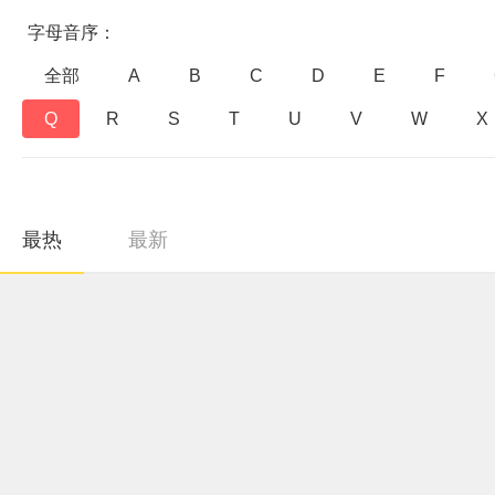
字母音序：
全部
A
B
C
D
E
F
Q
R
S
T
U
V
W
X
最热
最新