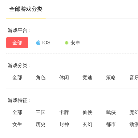
全部游戏分类
游戏平台：
全部
IOS
安卓
游戏分类：
全部
角色
休闲
竞速
策略
音
游戏特征：
全部
三国
卡牌
仙侠
武侠
魔
女生
历史
封神
玄幻
都市
动