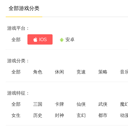
全部游戏分类
游戏平台：
全部
IOS
安卓
游戏分类：
全部
角色
休闲
竞速
策略
音
游戏特征：
全部
三国
卡牌
仙侠
武侠
魔
女生
历史
封神
玄幻
都市
动