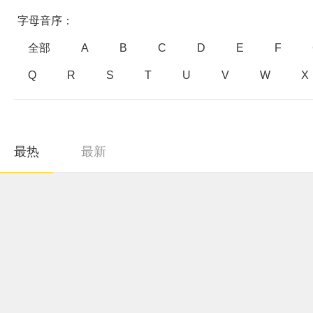
字母音序：
全部
A
B
C
D
E
F
Q
R
S
T
U
V
W
X
最热
最新