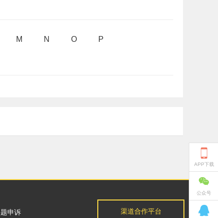
M
N
O
P

APP下载

公众号

渠道合作平台
问题申诉