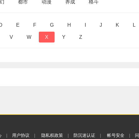
幻
都市
动漫
养成
格斗
D
E
F
G
H
I
J
K
L
V
W
X
Y
Z
心
|
用户协议
|
隐私权政策
|
防沉迷认证
|
帐号安全
|