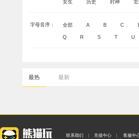
女生
历史
封神
玄
字母音序：
全部
A
B
C
Q
R
S
T
U
最热
最新
联系我们
|
充值中心
|
客服中