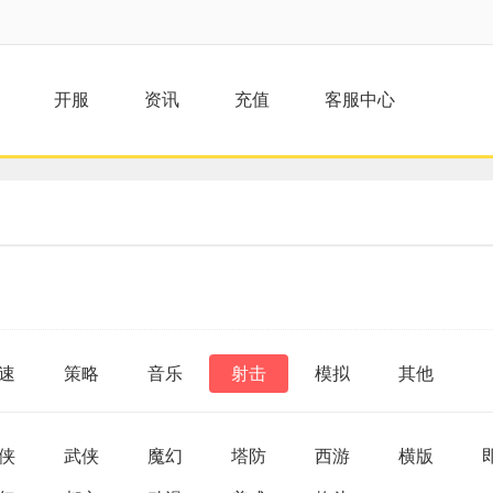
开服
资讯
充值
客服中心
速
策略
音乐
射击
模拟
其他
侠
武侠
魔幻
塔防
西游
横版