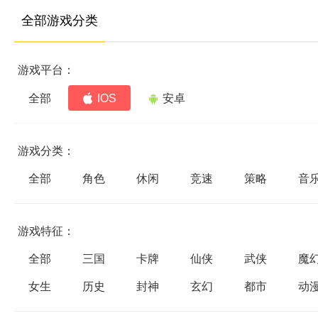
全部游戏分类
游戏平台：
全部
IOS
安卓
游戏分类：
全部
角色
休闲
竞速
策略
音
游戏特征：
全部
三国
卡牌
仙侠
武侠
魔
女生
历史
封神
玄幻
都市
动