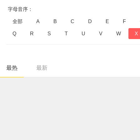
字母音序：
全部
A
B
C
D
E
F
Q
R
S
T
U
V
W
X
最热
最新