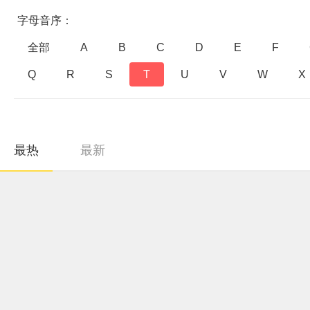
字母音序：
全部
A
B
C
D
E
F
Q
R
S
T
U
V
W
X
最热
最新