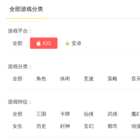
全部游戏分类
游戏平台：
全部
IOS
安卓
游戏分类：
全部
角色
休闲
竞速
策略
音
游戏特征：
全部
三国
卡牌
仙侠
武侠
魔
女生
历史
封神
玄幻
都市
动