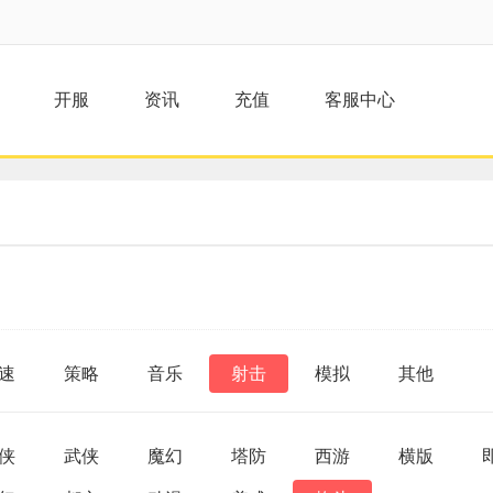
开服
资讯
充值
客服中心
速
策略
音乐
射击
模拟
其他
侠
武侠
魔幻
塔防
西游
横版