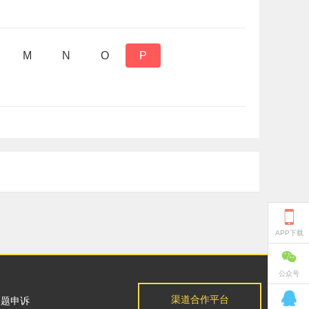
M
N
O
P

APP下载

公众号

渠道合作平台
问题申诉