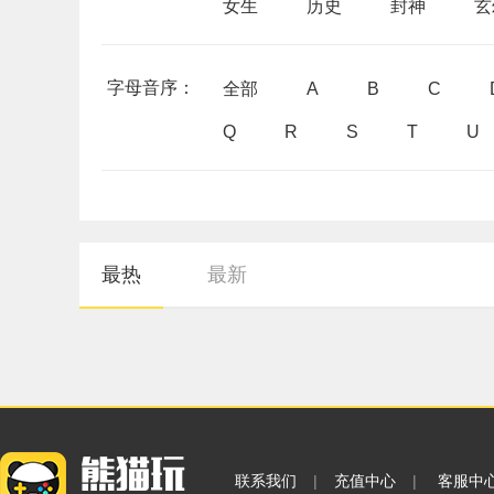
女生
历史
封神
玄
字母音序：
全部
A
B
C
Q
R
S
T
U
最热
最新
联系我们
|
充值中心
|
客服中