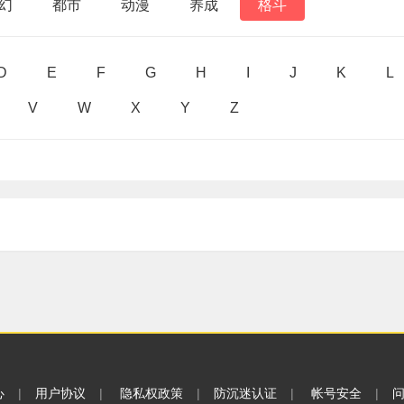
幻
都市
动漫
养成
格斗
D
E
F
G
H
I
J
K
L
V
W
X
Y
Z
心
|
用户协议
|
隐私权政策
|
防沉迷认证
|
帐号安全
|