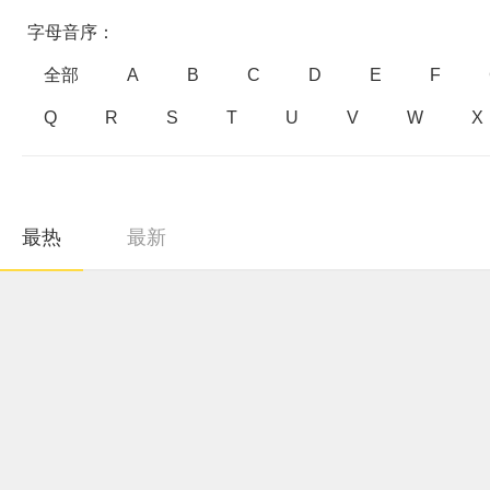
字母音序：
全部
A
B
C
D
E
F
Q
R
S
T
U
V
W
X
最热
最新