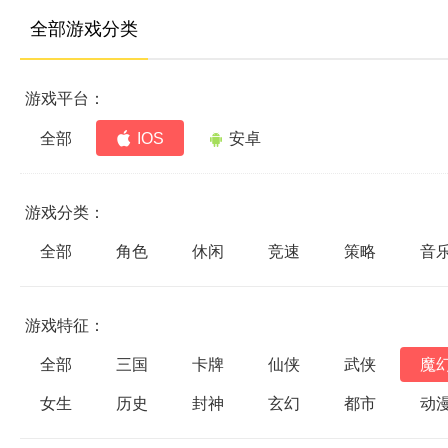
全部游戏分类
游戏平台：
全部
IOS
安卓
游戏分类：
全部
角色
休闲
竞速
策略
音
游戏特征：
全部
三国
卡牌
仙侠
武侠
魔
女生
历史
封神
玄幻
都市
动