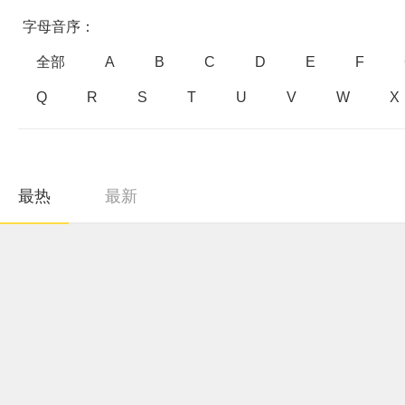
字母音序：
全部
A
B
C
D
E
F
Q
R
S
T
U
V
W
X
最热
最新