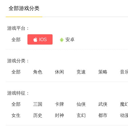
全部游戏分类
游戏平台：
全部
IOS
安卓
游戏分类：
全部
角色
休闲
竞速
策略
音
游戏特征：
全部
三国
卡牌
仙侠
武侠
魔
女生
历史
封神
玄幻
都市
动