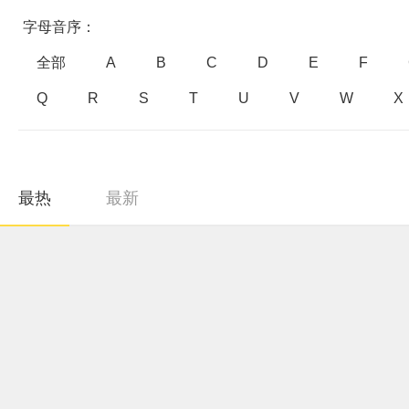
字母音序：
全部
A
B
C
D
E
F
Q
R
S
T
U
V
W
X
最热
最新