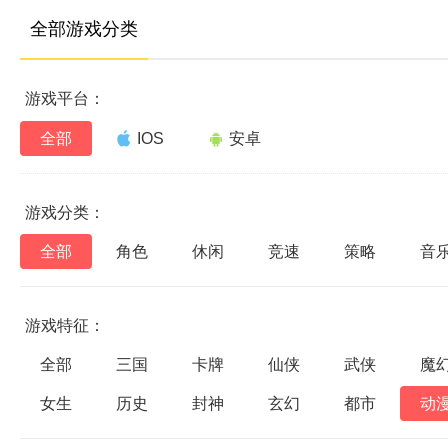
全部游戏分类
游戏平台：
全部
IOS
安卓
游戏分类：
全部
角色
休闲
竞速
策略
音
游戏特征：
全部
三国
卡牌
仙侠
武侠
魔
女生
历史
封神
玄幻
都市
动