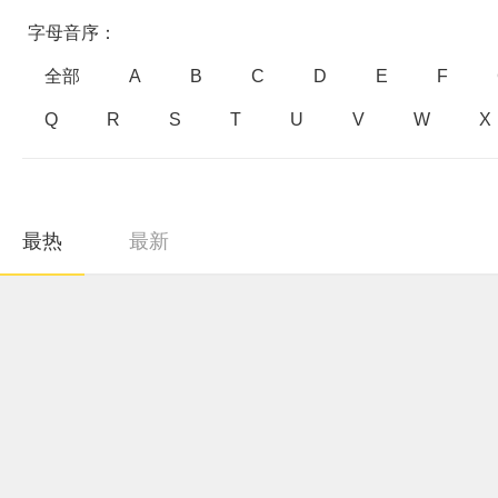
字母音序：
全部
A
B
C
D
E
F
Q
R
S
T
U
V
W
X
最热
最新