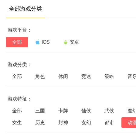
全部游戏分类
游戏平台：
全部
IOS
安卓
游戏分类：
全部
角色
休闲
竞速
策略
音
游戏特征：
全部
三国
卡牌
仙侠
武侠
魔
女生
历史
封神
玄幻
都市
动