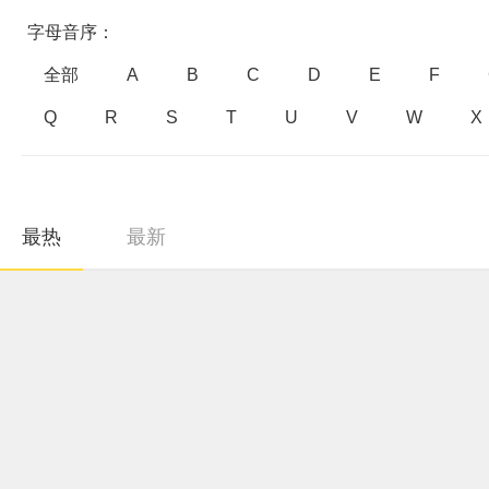
字母音序：
全部
A
B
C
D
E
F
Q
R
S
T
U
V
W
X
最热
最新