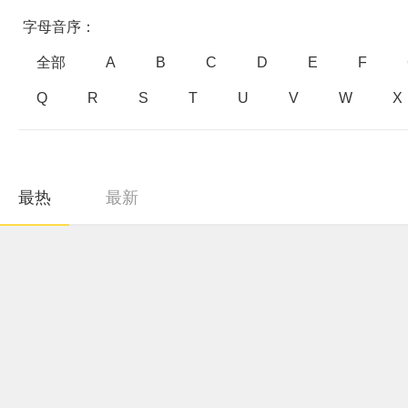
字母音序：
全部
A
B
C
D
E
F
Q
R
S
T
U
V
W
X
最热
最新