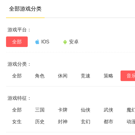
全部游戏分类
游戏平台：
全部
IOS
安卓
游戏分类：
全部
角色
休闲
竞速
策略
音
游戏特征：
全部
三国
卡牌
仙侠
武侠
魔
女生
历史
封神
玄幻
都市
动