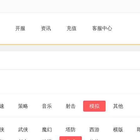
开服
资讯
充值
客服中心
速
策略
音乐
射击
模拟
其他
侠
武侠
魔幻
塔防
西游
横版