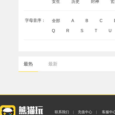
女生
历史
封神
玄
字母音序：
全部
A
B
C
Q
R
S
T
U
最热
最新
联系我们
|
充值中心
|
客服中