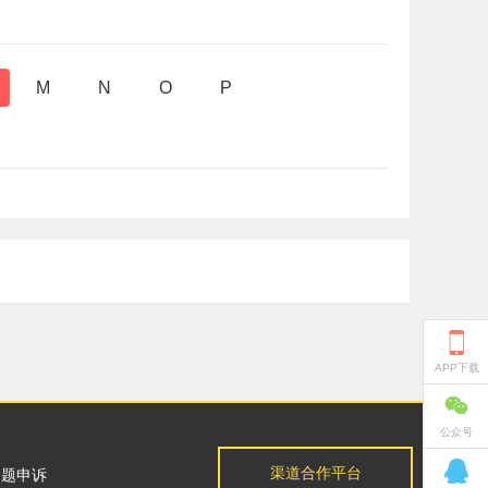
M
N
O
P

APP下载

公众号

渠道合作平台
问题申诉