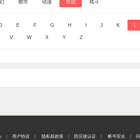
幻
都市
动漫
养成
格斗
D
E
F
G
H
I
J
K
L
V
W
X
Y
Z
心
|
用户协议
|
隐私权政策
|
防沉迷认证
|
帐号安全
|