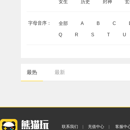
女生
历史
封神
玄
字母音序：
全部
A
B
C
Q
R
S
T
U
最热
最新
联系我们
|
充值中心
|
客服中