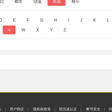
幻
都市
动漫
养成
格斗
D
E
F
G
H
I
J
K
L
V
W
X
Y
Z
心
|
用户协议
|
隐私权政策
|
防沉迷认证
|
帐号安全
|