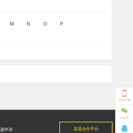
M
N
O
P

APP下载

公众号

渠道合作平台
问题申诉