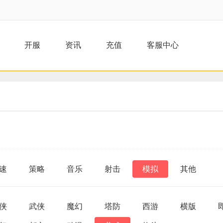
开服
资讯
充值
客服中心
速
策略
音乐
射击
模拟
其他
侠
武侠
魔幻
塔防
西游
横版