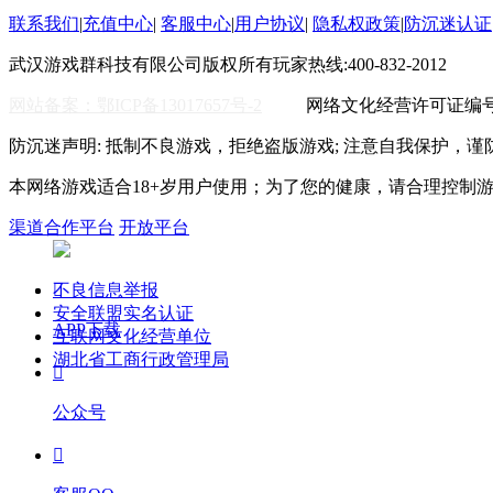
联系我们
|
充值中心
|
客服中心
|
用户协议
|
隐私权政策
|
防沉迷认证
武汉游戏群科技有限公司版权所有
玩家热线:400-832-2012
WO
网站备案：鄂ICP备13017657号-2
网络文化经营许可证编号:鄂
防沉迷声明: 抵制不良游戏，拒绝盗版游戏; 注意自我保护，谨
本网络游戏适合18+岁用户使用；为了您的健康，请合理控制
渠道合作平台
开放平台
不良信息举报

安全联盟实名认证
APP下载
互联网文化经营单位
湖北省工商行政管理局

公众号
