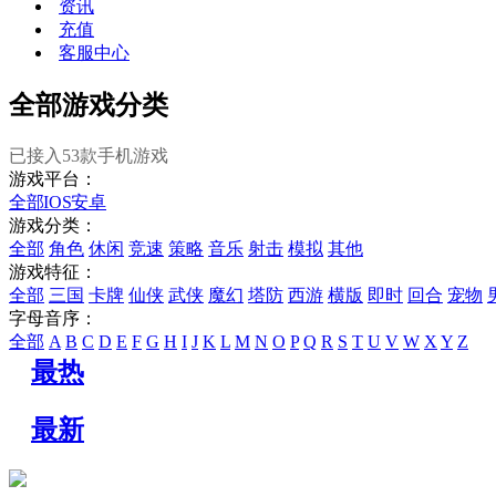
资讯
充值
客服中心
全部游戏分类
已接入
53
款手机游戏
游戏平台：
全部
IOS
安卓
游戏分类：
全部
角色
休闲
竞速
策略
音乐
射击
模拟
其他
游戏特征：
全部
三国
卡牌
仙侠
武侠
魔幻
塔防
西游
横版
即时
回合
宠物
字母音序：
全部
A
B
C
D
E
F
G
H
I
J
K
L
M
N
O
P
Q
R
S
T
U
V
W
X
Y
Z
最热
最新