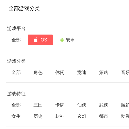
全部游戏分类
游戏平台：
全部
IOS
安卓
游戏分类：
全部
角色
休闲
竞速
策略
音
游戏特征：
全部
三国
卡牌
仙侠
武侠
魔
女生
历史
封神
玄幻
都市
动