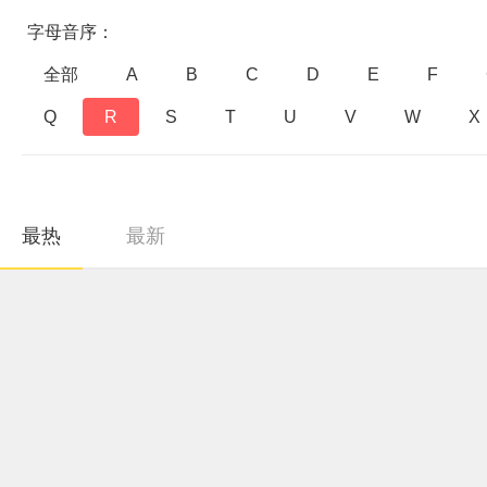
字母音序：
全部
A
B
C
D
E
F
Q
R
S
T
U
V
W
X
最热
最新