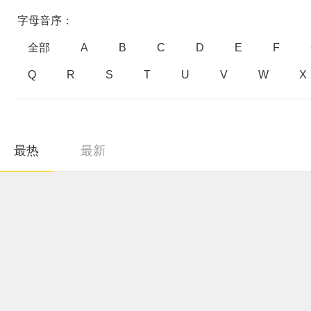
字母音序：
全部
A
B
C
D
E
F
Q
R
S
T
U
V
W
X
最热
最新