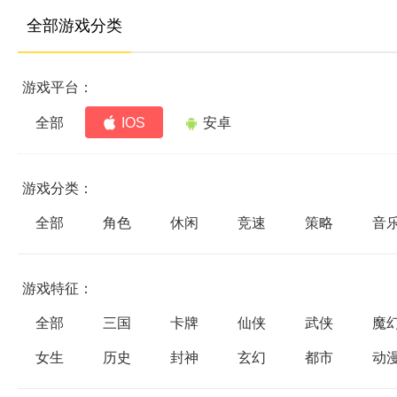
全部游戏分类
游戏平台：
全部
IOS
安卓
游戏分类：
全部
角色
休闲
竞速
策略
音
游戏特征：
全部
三国
卡牌
仙侠
武侠
魔
女生
历史
封神
玄幻
都市
动