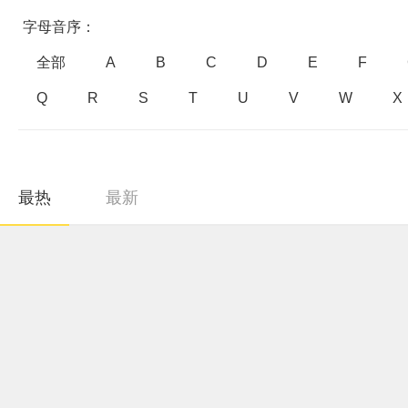
字母音序：
全部
A
B
C
D
E
F
Q
R
S
T
U
V
W
X
最热
最新