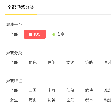
全部游戏分类
游戏平台：
全部
IOS
安卓
游戏分类：
全部
角色
休闲
竞速
策略
音
游戏特征：
全部
三国
卡牌
仙侠
武侠
魔
女生
历史
封神
玄幻
都市
动